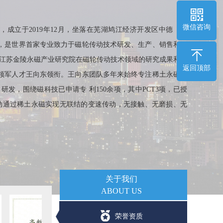
微信咨询
，成立于2019年12月，坐落在芜湖鸠江经济开发区中德（芜
，是世界首家专业致力于磁轮传动技术研发、生产、销售和服
托江苏金陵永磁产业研究院在磁轮传动技术领域的研究成果和研
返回顶部
领军人才王向东领衔。王向东团队多年来始终专注稀土永磁的
研发，围绕磁科技已申请专 利150余项，其中PCT3项，已授
轮传动通过稀土永磁实现无联结的变速传动，无接触、无磨损、无
油等环保问题，可替代部分齿轮传动。在对设备可靠性、维
今天，磁轮传动具有明显的竞争优势。 团队经过6年多的研
问题，突破了磁轮传动技术产业化的最后一公里。磁轮传动技
，尤其是长时间连续运行、高可靠性及高环保要求的应用环
关于我们
动化生产线、搅拌器、反应釜等。公司也将不断对磁轮传动技
ABOUT US
能源汽车、风力发电等领域发展，不断拓展磁轮传动的应用领
!
荣誉资质