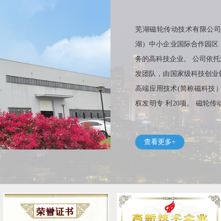
芜湖磁轮传动技术有限公司
湖）中小企业国际合作园区
务的高科技企业。 公司依
发团队，由国家级科技创业
高端应用技术(简称磁科技）
权发明专 利20项。 磁
需润滑，且不存在漏油和废
护、环保等要求日益严格的
查看更多+
究，解决了一系列核心技术
术市场主要定位于工业领域
境，例如物料输送系统、自
术进行研发，向机器人、新
域，充分发挥磁轮传动的优势