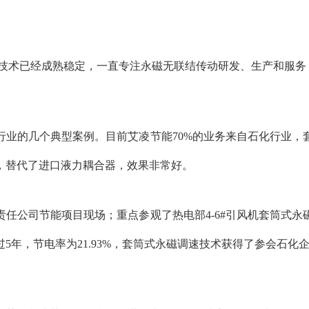
雨，技术已经成熟稳定，一直专注永磁无联结传动研发、生产和服
业的几个典型案例。目前艾凌节能70%的业务来自石化行业，
，替代了进口液力耦合器，效果非常好。
任公司节能项目现场；重点参观了热电部4-6#引风机套筒式
超过5年，节电率为21.93%，套筒式永磁调速技术获得了参会石